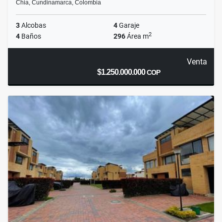
Chia, Cundinamarca, Colombia
3
Alcobas
4
Garaje
2
4
Baños
296
Área m
Venta
$1.250.000.000
COP