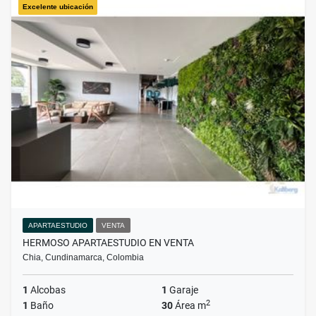
Excelente ubicación
APARTAESTUDIO
VENTA
HERMOSO APARTAESTUDIO EN VENTA
Chia, Cundinamarca, Colombia
1
Alcobas
1
Garaje
2
1
Baño
30
Área m