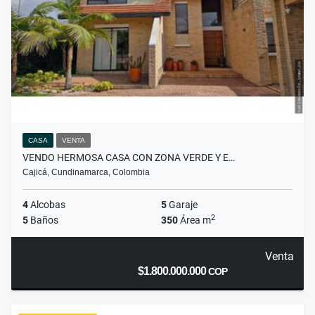
CASA
VENTA
VENDO HERMOSA CASA CON ZONA VERDE Y E…
Cajicá, Cundinamarca, Colombia
4
Alcobas
5
Garaje
2
5
Baños
350
Área m
Venta
$1.800.000.000
COP