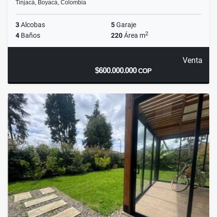
Tinjacá, Boyacá, Colombia
3
Alcobas
5
Garaje
2
4
Baños
220
Área m
Venta
$600.000.000
COP