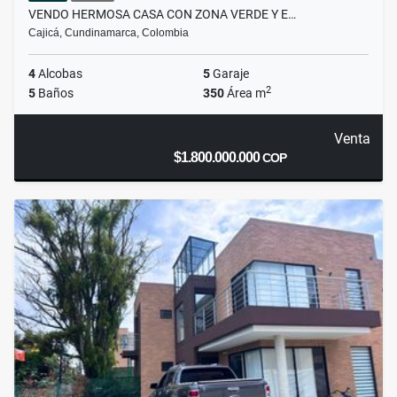
VENDO HERMOSA CASA CON ZONA VERDE Y E…
Cajicá, Cundinamarca, Colombia
4
Alcobas
5
Garaje
2
5
Baños
350
Área m
Venta
$1.800.000.000
COP