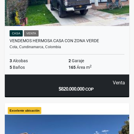
CASA
VENTA
VENDEMOS HERMOSA CASA CON ZONA VERDE
Cota, Cundinamarca, Colombia
3
Alcobas
2
Garaje
2
5
Baños
165
Área m
Venta
$820.000.000
COP
Excelente ubicación