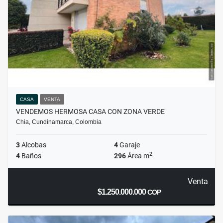
CASA
VENTA
VENDEMOS HERMOSA CASA CON ZONA VERDE
Chia, Cundinamarca, Colombia
3
Alcobas
4
Garaje
2
4
Baños
296
Área m
Venta
$1.250.000.000
COP