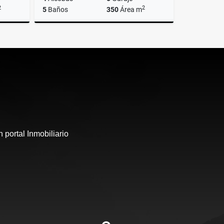
2
2
5
Baños
350
Área m
Venta
Venta
$1.800.000.000
 portal Inmobiliario