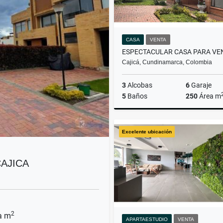
CASA
VENTA
Cajicá, Cundinamarca, Colombia
3
Alcobas
6
Garaje
5
Baños
250
Área m
Excelente ubicación
$1.400.000.000
AJICA
2
a m
APARTAESTUDIO
VENTA