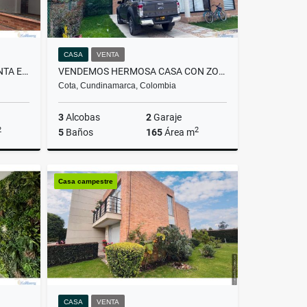
CASA
VENTA
ESPECTACULAR CASA PARA VENTA EN CAJICÁ!
VENDEMOS HERMOSA CASA CON ZONA VERDE
Cota, Cundinamarca, Colombia
3
Alcobas
2
Garaje
2
2
5
Baños
165
Área m
Venta
Venta
Casa campestre
$820.000.000
CASA
VENTA