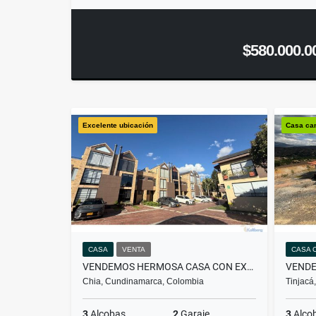
$580.000.0
Excelente ubicación
Casa ca
CASA
VENTA
CASA 
VENDEMOS HERMOSA CASA CON EXCELENTE UBICACIÓN
Chia, Cundinamarca, Colombia
Tinjacá
3
Alcobas
2
Garaje
3
Alco