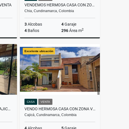
VENTA
VENDEMOS HERMOSA CASA CON ZONA VERDE
Chia, Cundinamarca, Colombia
3
Alcobas
4
Garaje
2
4
Baños
296
Área m
lquiler
Venta
Excelente ubicación
00
$1.250.000.000
CASA
VENTA
HERMOSA CASA PARA VENTA CAJICÁ!!
VENDO HERMOSA CASA CON ZONA VERDE Y EXCELENTE UBICACIÓN
Cajicá, Cundinamarca, Colombia
4
Alcobas
5
Garaje