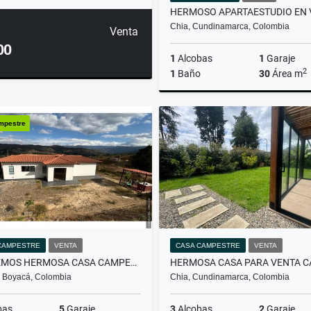
HERMOSO APARTAESTUDIO EN 
Chia, Cundinamarca, Colombia
Venta
00
1
Alcobas
1
Garaje
2
1
Baño
30
Área m
Venta
A
mpestre
$250.000.000
$1.900.0
CAMPESTRE
VENTA
CASA CAMPESTRE
VENTA
VENDEMOS HERMOSA CASA CAMPESTRE EN TINJACA
, Boyacá, Colombia
Chia, Cundinamarca, Colombia
bas
5
Garaje
3
Alcobas
2
Garaje