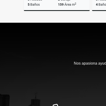
2
5
Baños
159
Área m
4
Baño
Venta
$750.000.000
Nos apasiona ayudar