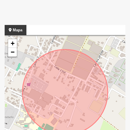
Mapa
+
−