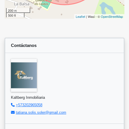
200 m
500 ft
Leaflet
| Wasi - ©
OpenStreetMap
Contáctanos
Kaltberg Inmobiliaria
+573202965058
tatiana.solis.soler@gmail.com