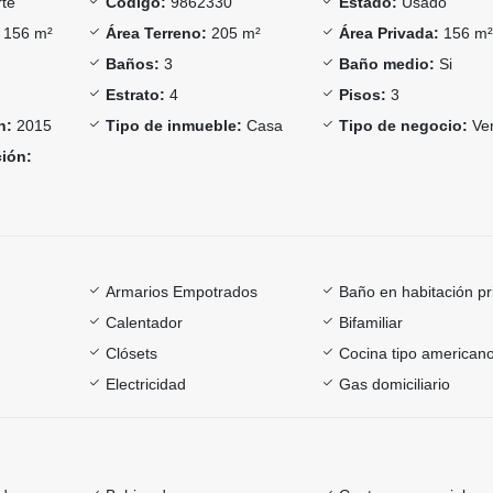
te
Código:
9862330
Estado:
Usado
156 m²
Área Terreno:
205 m²
Área Privada:
156 m
Baños:
3
Baño medio:
Si
Estrato:
4
Pisos:
3
n:
2015
Tipo de inmueble:
Casa
Tipo de negocio:
Ve
ción:
Armarios Empotrados
Baño en habitación pr
Calentador
Bifamiliar
Clósets
Cocina tipo american
Electricidad
Gas domiciliario