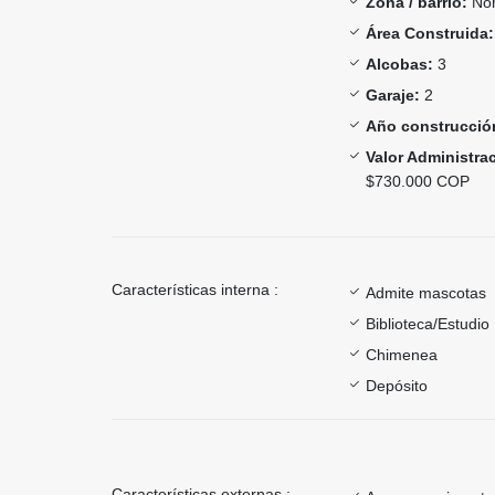
Zona / barrio:
Nor
Área Construida:
Alcobas:
3
Garaje:
2
Año construcció
Valor Administra
$730.000 COP
Características interna :
Admite mascotas
Biblioteca/Estudio
Chimenea
Depósito
Características externas :