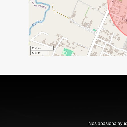
200 m
500 ft
Nos apasiona ayudar