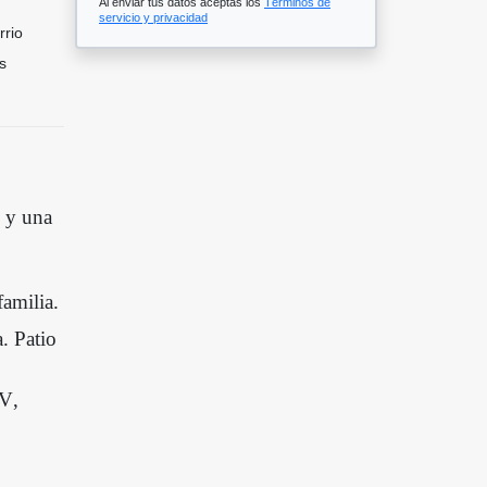
Al enviar tus datos aceptas los
Términos de
servicio y privacidad
rrio
s
o y una
familia.
a.
Patio
TV,