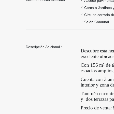
Acceso paviment
Cerca a Jardines 
Circuito cerrado d
Salón Comunal
Descripción Adicional :
Descubre esta he
excelente ubicac
Con 156 m² de ár
espacios amplios,
Cuenta con 3 amp
interior y z
ona de
También encontra
y
dos terrazas pa
Precio de venta: