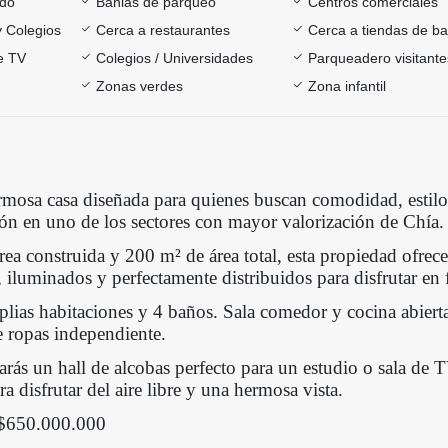
ado
Bahias de parqueo
Centros comerciales
y Colegios
Cerca a restaurantes
Cerca a tiendas de ba
e TV
Colegios / Universidades
Parqueadero visitante
Zonas verdes
Zona infantil
rmosa casa diseñada para quienes buscan comodidad, estil
ión en uno de los sectores con mayor valorización de Chía.
ea construida y 200 m² de área total, esta propiedad ofrece
 iluminados y perfectamente distribuidos para disfrutar en 
lias habitaciones y
4 baños. Sala comedor y c
ocina abiert
 ropas independiente.
rás un hall de alcobas perfecto para un estudio o sala de 
ra disfrutar del aire libre y una hermosa vista.
 $650.000.000