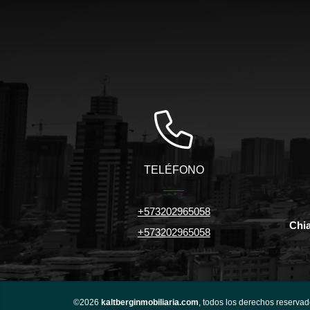
TELÉFONO
+573202965058
Chi
+573202965058
©2026
kaltberginmobiliaria.com
, todos los derechos reservad