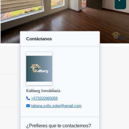
Contáctanos
Kaltberg Inmobiliaria
+573202965058
tatiana.solis.soler@gmail.com
¿Prefieres que te contactemos?