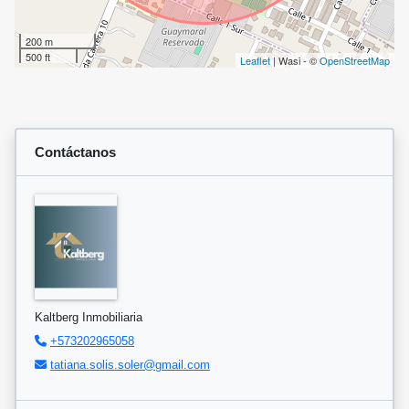
200 m
500 ft
Leaflet
| Wasi - ©
OpenStreetMap
Contáctanos
Kaltberg Inmobiliaria
+573202965058
tatiana.solis.soler@gmail.com