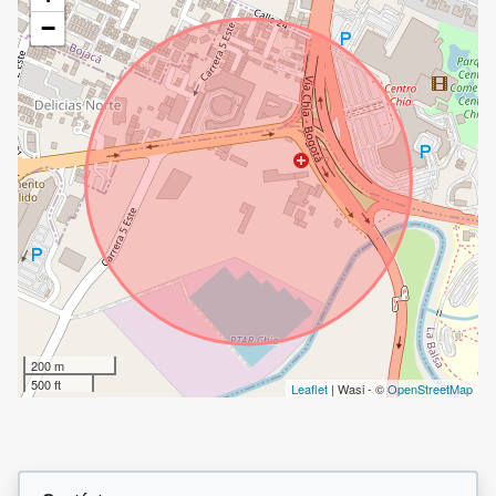
−
200 m
500 ft
Leaflet
| Wasi - ©
OpenStreetMap